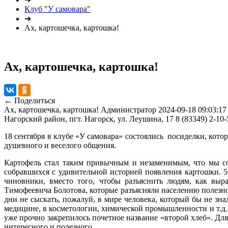
Клуб "У самовара"
➔
Ах, картошечка, картошка!
Ах, картошечка, картошка!
← Поделиться
Ах, картошечка, картошка!
Администратор
2024-09-18 09:03:17
Нагорский район, пгт. Нагорск, ул. Леушина, 17
8 (83349) 2-10-
18 сентября в клубе «У самовара» состоялись посиделки, ко
душевного и веселого общения.
Картофель стал таким привычным и незаменимым, что мы сов
собравшихся с удивительной историей появления картошки. 50
чиновники, вместо того, чтобы разъяснить людям, как выр
Тимофеевича Болотова, которые разъясняли населению полезност
дни не сыскать, пожалуй, в мире человека, который бы не зн
медицине, в косметологии, химической промышленности и т.д. 
уже прочно закрепилось почетное название «второй хлеб». Для
интересного и полезного.