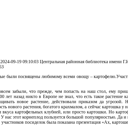
2024-09-19 09:10:03
Центральная районная библиотека имени Г.И
53
торые были посвящены любимому всеми овощу – картофелю.Учас
сем забыли, что прежде, чем попасть на наш стол, ему приш
0 лет назад никто в Европе не знал, что есть такое растение к
ащивать новое растение, действовали приказом да угрозой.
ь нового растения, богатого крахмалом, а сейчас картошка у на
ал вкуса картофельных клубней, или просто картошки. Но картоф
У нас этот корнеплод пользуется большой популярностью. Да и 
 участников посиделок была показана презентация «Ах, картоше