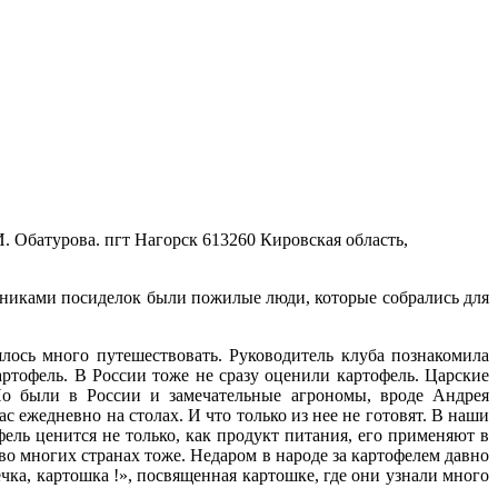
. Обатурова. пгт Нагорск
613260 Кировская область,
тниками посиделок были пожилые люди, которые собрались для
лось много путешествовать. Руководитель клуба познакомила
артофель. В России тоже не сразу оценили картофель. Царские
 Но были в России и замечательные агрономы, вроде Андрея
с ежедневно на столах. И что только из нее не готовят. В наши
ель ценится не только, как продукт питания, его применяют в
во многих странах тоже. Недаром в народе за картофелем давно
чка, картошка !», посвященная картошке, где они узнали много