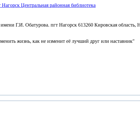
Центральная районная библиотека
имени Г.И. Обатурова. пгт Нагорск
613260 Кировская область, Н
зменить жизнь, как не изменит её лучший друг или наставник"