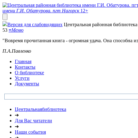
имени Г.И. Обатурова. пгт Нагорск
12+
Версия для слабовидящих
Центральная районная библиотека 
53
≡
Меню
"Вовремя прочитанная книга - огромная удача. Она способна и
П.А.Павленко
Главная
Контакты
О библиотеке
Услуги
Документы
Центральнаябиблиотека
➔
Для Вас читатели
➔
Наши события
➔