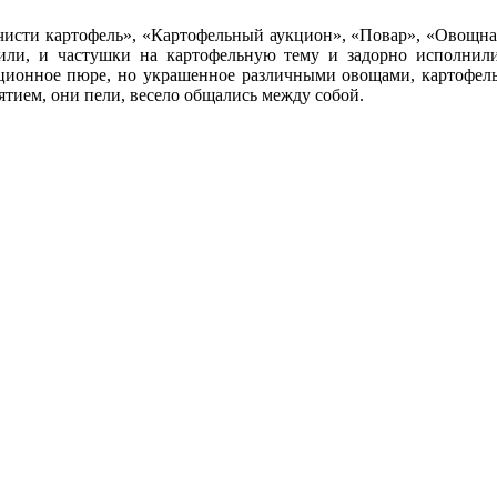
исти картофель», «Картофельный аукцион», «Повар», «Овощная
ли, и частушки на картофельную тему и задорно исполнил
иционное пюре, но украшенное различными овощами, картофел
ием, они пели, весело общались между собой.