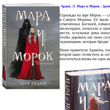
Арден, Л. Мара и Морок : [роман
Однажды на заре Мо́рок — с
и Смерти Мора́ны. Её звали 
отмеченных Богиней, избавл
милосердии, почитали и при
мести, остальные девы напа
чтобы даровать им свою силу
чудовищами, которые бродят 
Ныне правители Араке́на, по
второй шанс отомстить за сес
воплотиться вновь ни одна ж