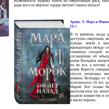
возможность Мороку пойти на смертельный риск, пытая
ради кого её мёртвое сердце мечтает начать биться?
Арден, Л. Мара и Морок. 
[1] с.
В те времена, когда 
доступна смертным, же
нужды, земли к зап
враждующих между соб
северных соседей: 
соглашению об объеди
князя Валада́на ашор
но не все, а потому 
князя Вереста соверш
спустя несколько м
княжна Веледа́ра от 
исполнилось 10 лет, з
Марой. Вот только В
располагался на земл
родном княжестве и от
в маске ворона.