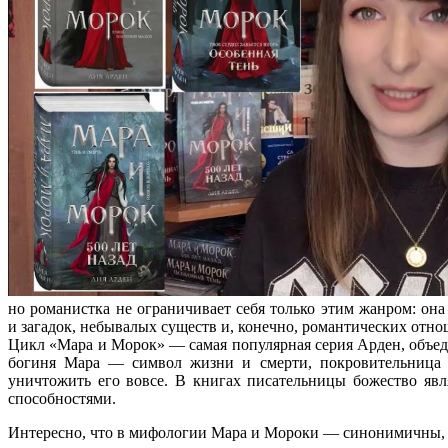
но романистка не ограничивает себя только этим жанром: он
и загадок, небывалых существ и, конечно, романтических отн
Цикл «Мара и Морок» — самая популярная серия Арден, объед
богиня Мара — символ жизни и смерти, покровительница с
уничтожить его вовсе. В книгах писательницы божество яв
способностями.
Интересно, что в мифологии Мара и Мороки — синонимичны, в 