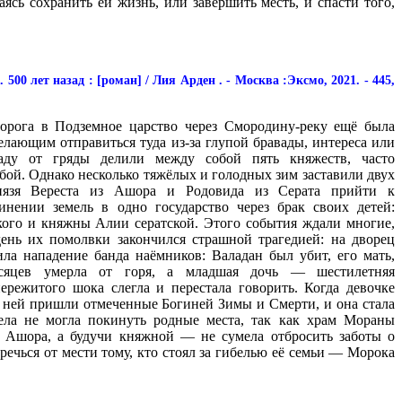
сь сохранить ей жизнь, или завершить месть, и спасти того,
500 лет назад : [роман] / Лия Арден . - Москва :Эксмо, 2021. - 445,
дорога в Подземное царство через Смородину-реку ещё была
лающим отправиться туда из-за глупой бравады, интереса или
аду от гряды делили между собой пять княжеств, часто
ой. Однако несколько тяжёлых и голодных зим заставили двух
князя Вереста из Ашора и Родовида из Серата прийти к
нении земель в одно государство через брак своих детей:
ского и княжны Алии сератской. Этого события ждали многие,
день их помолвки закончился страшной трагедией: на дворец
ила нападение банда наёмников: Валадан был убит, его мать,
есяцев умерла от горя, а младшая дочь — шестилетняя
пережитого шока слегла и перестала говорить. Когда девочке
а ней пришли отмеченные Богиней Зимы и Смерти, и она стала
ела не могла покинуть родные места, так как храм Мораны
е Ашора, а будучи княжной — не сумела отбросить заботы о
речься от мести тому, кто стоял за гибелью её семьи — Морока