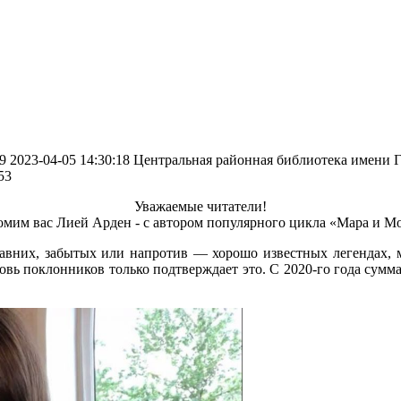
9
2023-04-05 14:30:18
Центральная районная библиотека имени Г
53
Уважаемые читатели!
омим вас Лией Арден - с автором популярного цикла «Мара и М
вних, забытых или напротив — хорошо известных легендах, миф
бовь поклонников только подтверждает это. С 2020-го года сум