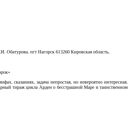
.И. Обатурова. пгт Нагорск
613260 Кировская область,
орок»
ах, сказаниях, задача непростая, но невероятно интересная.
марный тираж цикла Арден о бесстрашной Маре и таинственном