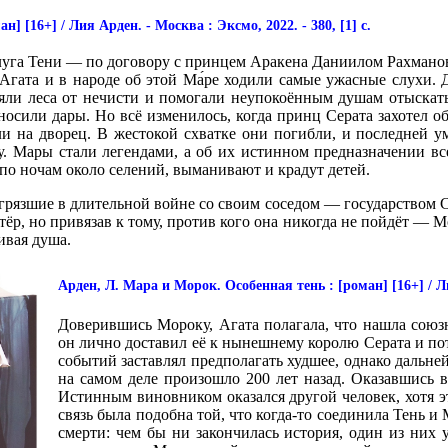
] [16+] / Лия Арден. - Москва : Эксмо, 2022. - 380, [1] с.
луга Тени — по договору с принцем Аракена Даниилом Рахмано
Агата и в народе об этой Ма́ре ходили самые ужасные слухи. Д
яли леса от нечисти и помогали неупокоённым душам отыскат
носили дары. Но всё изменилось, когда принц Серата захотел
ли на дворец. В жестокой схватке они погибли, и последней у
. Мары стали легендами, а об их истинном предназначении все 
по ночам около селений, выманивают и крадут детей.
грязшие в длительной войне со своим соседом — государством Се
тёр, но привязав к тому, против кого она никогда не пойдёт — М
ивая душа.
Арден, Л. Мара и Морок. Особенная тень : [роман] [16+] / Лия
Доверившись Мороку, Агата полагала, что нашла союзн
он лично доставил её к нынешнему королю Серата и п
событий заставлял предполагать худшее, однако дальне
на самом деле произошло 200 лет назад. Оказавшись в
Истинным виновником оказался другой человек, хотя 
связь была подобна той, что когда-то соединила Тень и
смерти: чем бы ни закончилась история, один из них 