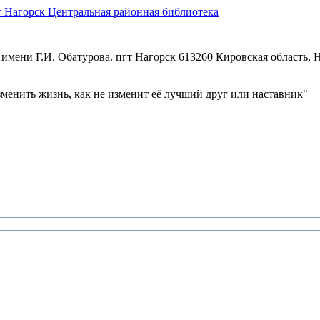
Центральная районная библиотека
имени Г.И. Обатурова. пгт Нагорск
613260 Кировская область, Н
зменить жизнь, как не изменит её лучший друг или наставник"