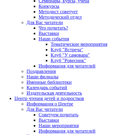
Семинары, курсы, учеба
Конкурсы
Методист советует
Методический отдел
Для Вас читатели
Что почитать?
Выставки
Наши события
Тематические мероприятия
Клуб "Встреча"
Клуб "У самовара"
Клуб "Ровесник"
Информация для читателей
Поздравления
Наши филиалы
Именные библиотеки
Календарь событий
Издательская деятельность
Центр чтения детей и подростков
Информация о Центре
Для Вас читатели
Советуем почитать
Выставки
Наши мероприятия
Информация для читателей