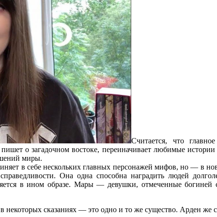
Считается, что главно
а пишет о загадочном востоке, переиначивает любимые истории 
ошений миры.
иняет в себе нескольких главных персонажей мифов, но — в нов
праведливости. Она одна способна наградить людей долголе
ляется в ином образе. Мары — девушки, отмеченные богиней с
некоторых сказаниях — это одно и то же существо. Арден же со