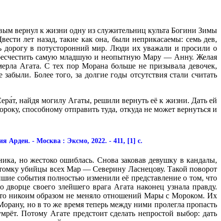
вым вернул к жизни одну из служительниц культа Богини Зимы
вести лет назад, такие как она, были неприкасаемы: семь дев,
ь дорогу в потусторонний мир. Люди их уважали и просили о
 обесчестить самую младшую и неопытную Мару — Анну. Желая
мерла Агата. С тех пор Морана больше не призывала девочек,
забыли. Более того, за долгие годы отсутствия стали считать
ра́т, найдя могилу Агаты, решили вернуть её к жизни. Дать ей
ороку, способному отправить туда, откуда не может вернуться и
 Арден. - Москва : Эксмо, 2022. - 411, [1] с.
ика, но жестоко ошиблась. Снова заковав девушку в кандалы,
отомку убийцы всех Мар — Северину Ласнецову. Такой поворот
йшие события полностью изменили её представление о том, что
о дворце своего злейшего врага Агата наконец узнала правду.
это никоим образом не меняло отношений Мары с Мороком. Их
 Морану, но в то же время теперь между ними пролегла пропасть
умрёт. Потому Агате предстоит сделать непростой выбор: дать