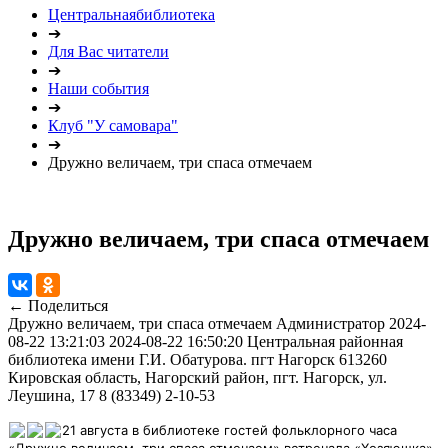
Центральнаябиблиотека
➔
Для Вас читатели
➔
Наши события
➔
Клуб "У самовара"
➔
Дружно величаем, три спаса отмечаем
Дружно величаем, три спаса отмечаем
← Поделиться
Дружно величаем, три спаса отмечаем
Администратор
2024-
08-22 13:21:03
2024-08-22 16:50:20
Центральная районная
библиотека имени Г.И. Обатурова. пгт Нагорск
613260
Кировская область, Нагорский район, пгт. Нагорск, ул.
Леушина, 17
8 (83349) 2-10-53
21 августа в библиотеке гостей фольклорного часа
«Дружно величаем, три спаса отмечаем» встречала «Хозяюшка»,