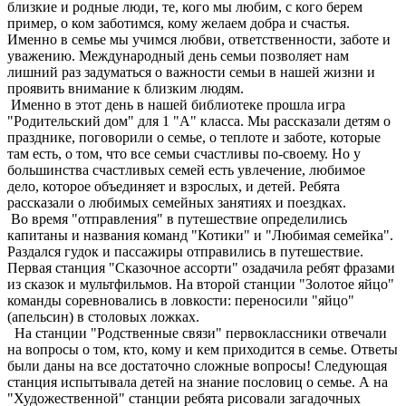
близкие и родные люди, те, кого мы любим, с кого берем
пример, о ком заботимся, кому желаем добра и счастья.
Именно в семье мы учимся любви, ответственности, заботе и
уважению. Международный день семьи позволяет нам
лишний раз задуматься о важности семьи в нашей жизни и
проявить внимание к близким людям.
Именно в этот день в нашей библиотеке прошла игра
"Родительский дом" для 1 "А" класса. Мы рассказали детям о
празднике, поговорили о семье, о теплоте и заботе, которые
там есть, о том, что все семьи счастливы по-своему. Но у
большинства счастливых семей есть увлечение, любимое
дело, которое объединяет и взрослых, и детей. Ребята
рассказали о любимых семейных занятиях и поездках.
Во время "отправления" в путешествие определились
капитаны и названия команд "Котики" и "Любимая семейка".
Раздался гудок и пассажиры отправились в путешествие.
Первая станция "Сказочное ассорти" озадачила ребят фразами
из сказок и мультфильмов. На второй станции "Золотое яйцо"
команды соревновались в ловкости: переносили "яйцо"
(апельсин) в столовых ложках.
На станции "Родственные связи" первоклассники отвечали
на вопросы о том, кто, кому и кем приходится в семье. Ответы
были даны на все достаточно сложные вопросы! Следующая
станция испытывала детей на знание пословиц о семье. А на
"Художественной" станции ребята рисовали загадочных