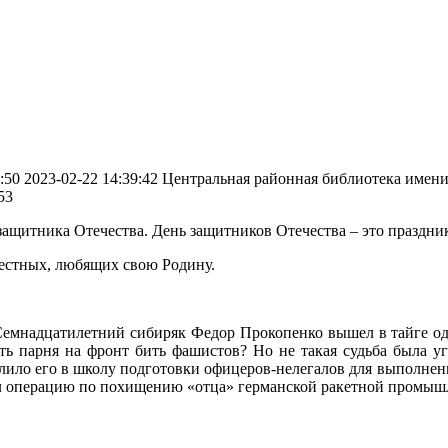
:50
2023-02-22 14:39:42
Центральная районная библиотека имени 
53
защитника Отечества. День защитников Отечества – это праздни
естных, любящих свою Родину.
Семнадцатилетний сибиряк Федор Прокопенко вышел в тайге од
ать парня на фронт бить фашистов? Но не такая судьба была 
лило его в школу подготовки офицеров-нелегалов для выполнен
ил операцию по похищению «отца» германской ракетной промы