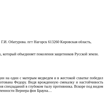
Г.И. Обатурова. пгт Нагорск
613260 Кировская область,
к, который объединяет поколения защитников Русской земли.
ин на один с матерым медведем и в жестокой схватке победил
уготована Федору. Видя врожденную смекалку и настойчивость
ия спецзаданий в глубоком тылу противника. Вскоре под видом
шленности Вернера фон Брауна…