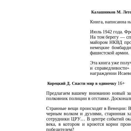
Калашников М. Лето
Книга, написанна н
Июль 1942 года. Фр
На том берегу — сп
майором НКВД пров
немецкие бомбарди
фашистской армии.
Эта книга уже полу
и справедливости» 
награждении Исаевс
16+
Корецкий Д. Спасти мир в одиночку
Предлагаем вашему вниманию новый зах
полковник полиции в отставке. Доскональ
Странные вещи происходят в Венеции: В
черным волком и дуэлями, старинная ха
сотрудники ЦРУ… В центре событий ока
века, в котором и кроются корни прои
победителем?