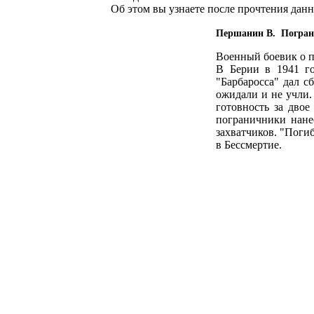
Об этом вы узнаете после прочтения дан
Першанин В. Погран
Военный боевик о п
В Берии в 1941 го
"Барбаросса" дал с
ожидали и не учли.
готовность за двое
пограничники нане
захватчиков. "Поги
в Бессмертие.