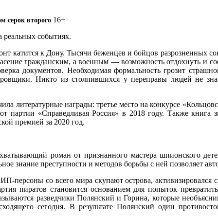
16+
м серок второго
а реальных событиях.
онт катится к Дону. Тысячи беженцев и бойцов разрозненных сов
асение гражданским, а военным — возможность отдохнуть и соб
ерка документов. Необходимая формальность грозит страшно
ровщики. Никто из столпившихся у переправы людей не знае
чила литературные награды: третье место на конкурсе «Кольцовс
от партии «Справедливая Россия» в 2018 году. Также книга з
кой премией за 2020 год.
ватывающий роман от признанного мастера шпионского детект
ное знание преступности и методов борьбы с ней позволяет авт
ИП-персоны со всего мира скупают острова, активизировался 
ртия пиратов становится основанием для попыток превратить 
зываются разведчики Полянский и Горина, которые необъясни
сходящего сегодня. В результате Полянский один противосто