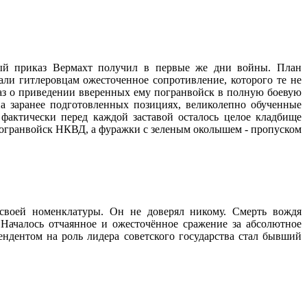
сный приказ Вермахт получил в первые же дни войны. План
зали гитлеровцам ожесточенное сопротивление, которого те не
аз о приведении вверенных ему погранвойск в полную боевую
на заранее подготовленных позициях, великолепно обученные
фактически перед каждой заставой осталось целое кладбище
 погранвойск НКВД, а фуражки с зеленым околышем - пропуском
 своей номенклатуры. Он не доверял никому. Смерть вождя
 Началось отчаянное и ожесточённое сражение за абсолютное
ендентом на роль лидера советского государства стал бывший