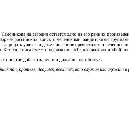
моникова на сегодня остается одно из его ранних произведени
 борьбе российских войск с чеченскими бандитскими группам
 защищать ущелье и даже численное превосходство чеченцев не
Кстати, книга имеет продолжение: «Те, кто выжил» и «Бой пос
х понятие доблести, чести и долга-не пустой звук.
ших пап, братьев, дедушек, всех тех, кто служил или служит в