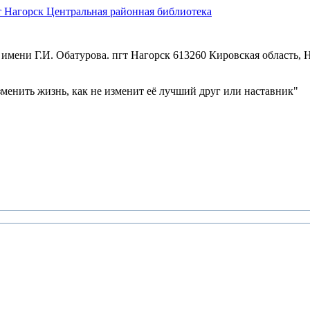
Центральная районная библиотека
имени Г.И. Обатурова. пгт Нагорск
613260 Кировская область, Н
зменить жизнь, как не изменит её лучший друг или наставник"