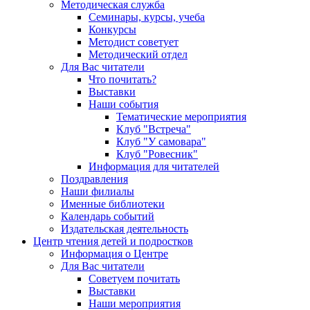
Методическая служба
Семинары, курсы, учеба
Конкурсы
Методист советует
Методический отдел
Для Вас читатели
Что почитать?
Выставки
Наши события
Тематические мероприятия
Клуб "Встреча"
Клуб "У самовара"
Клуб "Ровесник"
Информация для читателей
Поздравления
Наши филиалы
Именные библиотеки
Календарь событий
Издательская деятельность
Центр чтения детей и подростков
Информация о Центре
Для Вас читатели
Советуем почитать
Выставки
Наши мероприятия