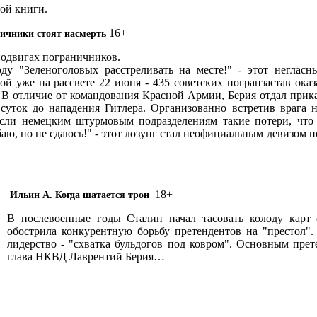
ной книги.
16+
ичники стоят насмерть
одвигах пограничников.
ду "Зеленоголовых расстреливать на месте!" - этот негла
бой уже на рассвете 22 июня - 435 советских погранзастав ока
 В отличие от командования Красной Армии, Берия отдал прик
 суток до нападения Гитлера. Организованно встретив врага 
сли немецким штурмовым подразделениям такие потери, что 
баю, но не сдаюсь!" - этот лозунг стал неофициальным девизом
18+
Ильин А. Когда шатается трон
В послевоенные годы Сталин начал тасовать колоду карт
обострила конкурентную борьбу претендентов на "престол".
лидерство - "схватка бульдогов под ковром". Основным прет
глава НКВД Лаврентий Берия…