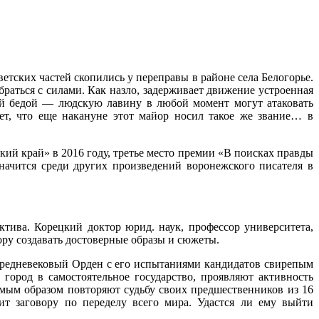
етских частей скопились у переправы в районе села Белогорье.
раться с силами. Как назло, задерживает движение устроенная
й бедой — людскую лавину в любой момент могут атаковать
т, что еще накануне этот майор носил такое же звание… в
кий край» в 2016 году, третье место премии «В поисках правды
начится среди других произведений воронежского писателя в
ива. Корецкий доктор юрид. наук, профессор университета,
ору создавать достоверные образы и сюжеты.
средневековый Орден с его испытаниями кандидатов свирепым
город в самостоятельное государство, проявляют активность
мым образом повторяют судьбу своих предшественников из 16
ит заговору по переделу всего мира. Удастся ли ему выйти