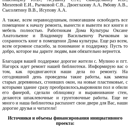
Михеевой Е.И., Рычковой С.В., Двоеглазову А.А, Рябову А.В.,
Сысолятину В.В., Исупову А.А.
А также, всем неравнодушным, помогавшим освободить все
помещение к началу ремонта, вынести и вывезти все книги и
мебель полностью. Работникам Дома Культуры Оксане
Анатольевне и Владимиру Васильевичу Рычковым за
сохранность книг в помещении Дома культуры. Еще раз всем,
всем огромное спасибо, за понимание и поддержку. Пусть то
добро, которое вы дарите людям, вам обязательно вернется.
Благодаря вашей поддержке дорогие жители с. Мулино и пгт.
Нагорск идет ремонт нашей библиотеки. Информирую вас о
том, как продвигаются наши дела по ремонту. На
сегодняшний день проведены такие работы, как замена
старых деревянных, сгнивших окон, на новые пластиковые, с
которыми здание сразу преобразилось,выровняли пол и обили
его фанерой, сделали облицовку и выравнивание стен,
делаются шпаклевочные и грунтовочные работы. Еще не
много и наша библиотека распахнет свои двери для Вас, наши
дорогие друзья и читатели!
Источники и объемы финансирования инициативного
проекта: