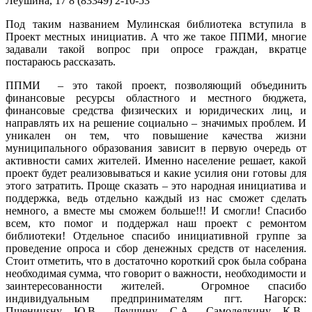
Леушина, 17
8 (83349) 2-10-53
Под таким названием Мулинская библиотека вступила в
Проект местных инициатив. А что же такое ППМИ, многие
задавали такой вопрос при опросе граждан, вкратце
постараюсь рассказать.
ППМИ – это такой проект, позволяющий объединить
финансовые ресурсы областного и местного бюджета,
финансовые средства физических и юридических лиц, и
направлять их на решение социально – значимых проблем. И
уникален он тем, что повышение качества жизни
муниципального образования зависит в первую очередь от
активности самих жителей. Именно население решает, какой
проект будет реализовываться и какие усилия они готовы для
этого затратить. Проще сказать – это народная инициатива и
поддержка, ведь отдельно каждый из нас сможет сделать
немного, а вместе мы сможем больше!!! И смогли! Спасибо
всем, кто помог и поддержал наш проект с ремонтом
библиотеки! Отдельное спасибо инициативной группе за
проведение опроса и сбор денежных средств от населения.
Стоит отметить, что в достаточно короткий срок была собрана
необходимая сумма, что говорит о важности, необходимости и
заинтересованности жителей. Огромное спасибо
индивидуальным предпринимателям пгт. Нагорск:
Пшеницsну Ю.В., Леушину С.А., Самоделкину К.В.,