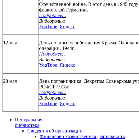
Отечественной войне. В этот день в 1945 год
фашистской Германии.
Подробнее
…
Видеоролик:
YouTube
Яндекс
12 мая
День полного освобождения Крыма. Окончан
операции. 1944г.
Подробнее
…
Видеоролик:
YouTube
Яндекс
28 мая
День пограничника. Декретом Совнаркома уч
РСФСР 1918г.
Подробнее
…
Видеоролик:
YouTube
Яндекс
Центральная
библиотека
Сведения об организации
Финансово-хозяйственная деятельность