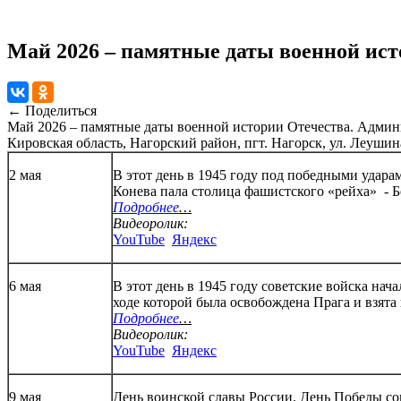
Май 2026 – памятные даты военной ист
← Поделиться
Май 2026 – памятные даты военной истории Отечества.
Админ
Кировская область, Нагорский район, пгт. Нагорск, ул. Леушин
2 мая
В этот день в 1945 году под победными удар
Конева пала столица фашистского «рейха» - Б
Подробнее
…
Видеоролик:
YouTube
Яндекс
6 мая
В этот день в 1945 году советские войска на
ходе которой была освобождена Прага и взята
Подробнее
…
Видеоролик:
YouTube
Яндекс
9 мая
День воинской славы России. День Победы со