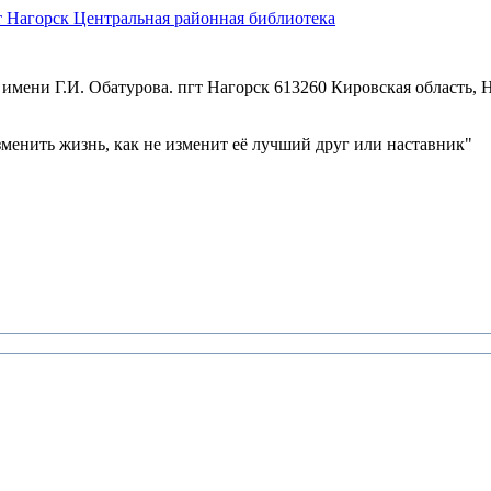
Центральная районная библиотека
имени Г.И. Обатурова. пгт Нагорск
613260 Кировская область, Н
зменить жизнь, как не изменит её лучший друг или наставник"