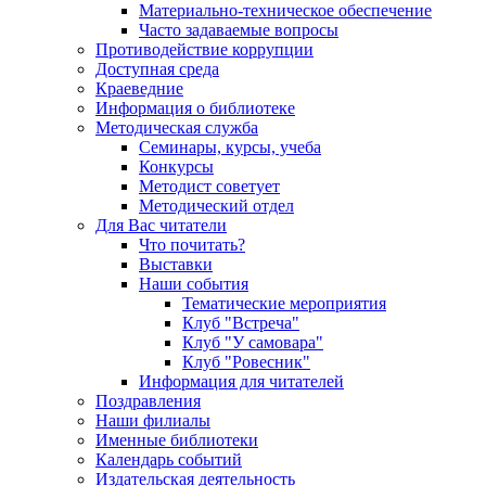
Материально-техническое обеспечение
Часто задаваемые вопросы
Противодействие коррупции
Доступная среда
Краеведние
Информация о библиотеке
Методическая служба
Семинары, курсы, учеба
Конкурсы
Методист советует
Методический отдел
Для Вас читатели
Что почитать?
Выставки
Наши события
Тематические мероприятия
Клуб "Встреча"
Клуб "У самовара"
Клуб "Ровесник"
Информация для читателей
Поздравления
Наши филиалы
Именные библиотеки
Календарь событий
Издательская деятельность