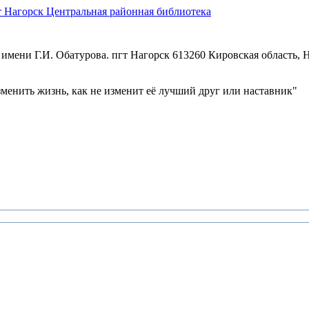
Центральная районная библиотека
имени Г.И. Обатурова. пгт Нагорск
613260 Кировская область, Н
зменить жизнь, как не изменит её лучший друг или наставник"