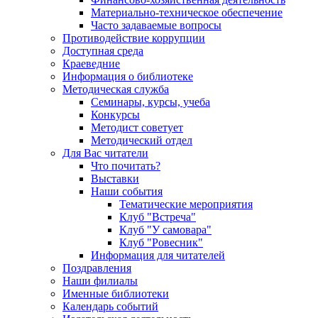
Материально-техническое обеспечение
Часто задаваемые вопросы
Противодействие коррупции
Доступная среда
Краеведние
Информация о библиотеке
Методическая служба
Семинары, курсы, учеба
Конкурсы
Методист советует
Методический отдел
Для Вас читатели
Что почитать?
Выставки
Наши события
Тематические мероприятия
Клуб "Встреча"
Клуб "У самовара"
Клуб "Ровесник"
Информация для читателей
Поздравления
Наши филиалы
Именные библиотеки
Календарь событий