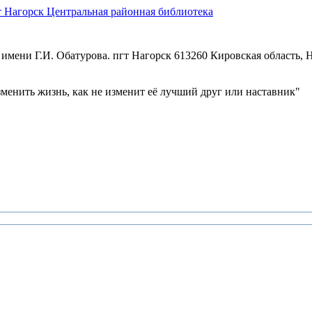
Центральная районная библиотека
имени Г.И. Обатурова. пгт Нагорск
613260 Кировская область, Н
зменить жизнь, как не изменит её лучший друг или наставник"