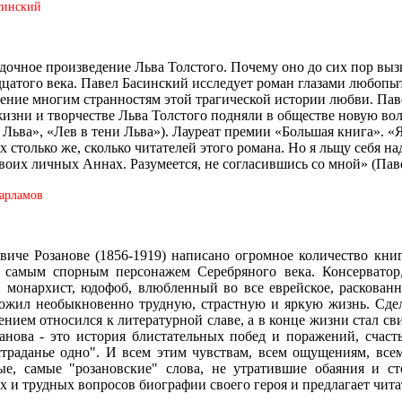
синский
дочное произведение Льва Толстого. Почему оно до сих пор выз
дцатого века. Павел Басинский исследует роман глазами любопыт
ение многим странностям этой трагической истории любви. Паве
изни и творчестве Льва Толстого подняли в обществе новую вол
в Льва», «Лев в тени Льва»). Лауреат премии «Большая книга». 
столько же, сколько читателей этого романа. Но я льщу себя на
своих личных Аннах. Разумеется, не согласившись со мной» (Пав
арламов
иче Розанове (1856-1919) написано огромное количество книг,
 самым спорным персонажем Серебряного века. Консерватор, д
н, монархист, юдофоб, влюбленный во все еврейское, раскова
рожил необыкновенно трудную, страстную и яркую жизнь. Сде
ением относился к литературной славе, а в конце жизни стал св
анова - это история блистательных побед и поражений, счаст
 страданье одно". И всем этим чувствам, всем ощущениям, вс
е, самые "розановские" слова, не утратившие обаяния и ст
х и трудных вопросов биографии своего героя и предлагает чита