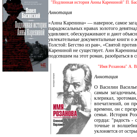
"Подлинная история Анны Карениной" П. Ба
Аннотация
«Анна Каренина» — наверное, самое зага
парадоксальных нравах золотого девятна
удивляют, обескураживают и дают объясн
увлекательные документальные книги о ж
Толстой: Бегство из рая», «Святой проти
Карениной не существует. Анн Карениных 
подсевшим на этот роман, разобраться в 
"Имя Розанова" А. В
Аннотация
О Василии Васильев
самым загадочным,
клерикал, эротома
впечатлений, он п
времени, он с презр
семьи. История Роз
сердца: "радость -
точные и волшебны
уклоняется от остры