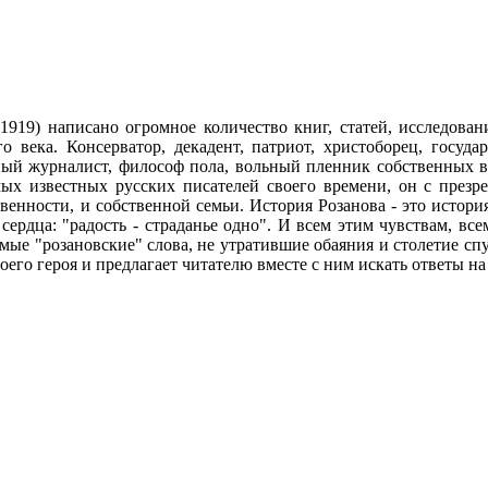
1919) написано огромное количество книг, статей, исследован
века. Консерватор, декадент, патриот, христоборец, государ
ный журналист, философ пола, вольный пленник собственных 
х известных русских писателей своего времени, он с презре
венности, и собственной семьи. История Розанова - это история
сердца: "радость - страданье одно". И всем этим чувствам, в
мые "розановские" слова, не утратившие обаяния и столетие сп
его героя и предлагает читателю вместе с ним искать ответы на