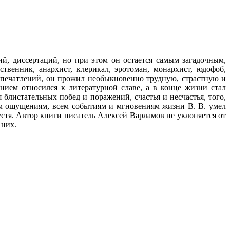
ий, диссертаций, но при этом он остается самым загадочным,
ственник, анархист, клерикал, эротоман, монархист, юдофоб,
впечатлений, он прожил необыкновенно трудную, страстную и
нием относился к литературной славе, а в конце жизни стал
 блистательных побед и поражений, счастья и несчастья, того,
сем ощущениям, всем событиям и мгновениям жизни В. В. умел
устя. Автор книги писатель Алексей Варламов не уклоняется от
 них.