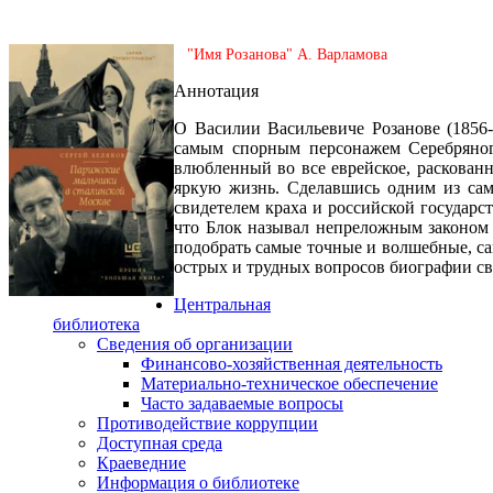
"Имя Розанова" А. Варламова
Аннотация
О Василии Васильевиче Розанове (1856-
самым спорным персонажем Серебряного 
влюбленный во все еврейское, раскован
яркую жизнь. Сделавшись одним из самы
свидетелем краха и российской государст
что Блок называл непреложным законом 
подобрать самые точные и волшебные, са
острых и трудных вопросов биографии сво
Центральная
библиотека
Сведения об организации
Финансово-хозяйственная деятельность
Материально-техническое обеспечение
Часто задаваемые вопросы
Противодействие коррупции
Доступная среда
Краеведние
Информация о библиотеке