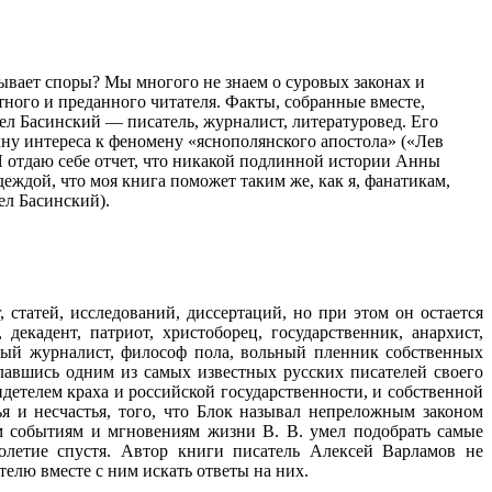
ывает споры? Мы многого не знаем о суровых законах и
ного и преданного читателя. Факты, собранные вместе,
л Басинский — писатель, журналист, литературовед. Его
ну интереса к феномену «яснополянского апостола» («Лев
«Я отдаю себе отчет, что никакой подлинной истории Анны
деждой, что моя книга поможет таким же, как я, фанатикам,
ел Басинский).
 статей, исследований, диссертаций, но при этом он остается
екадент, патриот, христоборец, государственник, анархист,
нный журналист, философ пола, вольный пленник собственных
лавшись одним из самых известных русских писателей своего
идетелем краха и российской государственности, и собственной
ья и несчастья, того, что Блок называл непреложным законом
ем событиям и мгновениям жизни В. В. умел подобрать самые
олетие спустя. Автор книги писатель Алексей Варламов не
телю вместе с ним искать ответы на них.