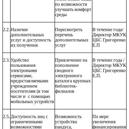
по возможности
улучшать комфорт
среды
2.2.
Наличие
Пересмотреть
В течение года/
дополнительных
перечень
Директор МКУК
услуг и доступность
дополнительных
ЦБС Григоренко
их получения
услуг
Е.П
2.3.
Удобство
Привлечение на
В течение года /
пользования
пополнение
Директор МКУК
электроными
сводного
ЦБС Григоренко
сервисами,
электронного
Е.П.
предоставляемыми
каталога крупных
учреждением
библиотек-
посетителям (в том
филиалов
числе и с помощью
мобильных устройств
2.5.
Доступность лиц с
Возможность
По мере
ограниченными
устройства
увеличения
возможностями
пандуса,
финансирования