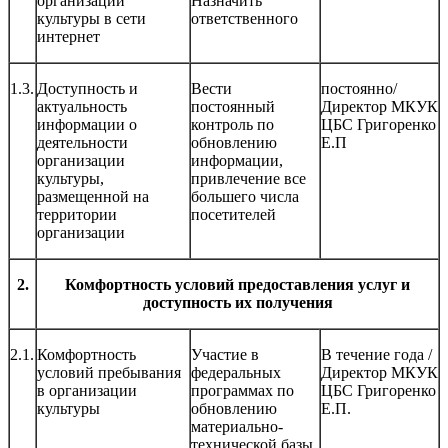
организации
Назначить
культуры в сети
ответственного
интернет
1.3.
Доступность и
Вести
постоянно/
актуальность
постоянный
Директор МКУК
информации о
контроль по
ЦБС Григоренко
деятельности
обновлению
Е.П
организации
информации,
культуры,
привлечение все
размещенной на
большего числа
территории
посетителей
организации
2.
Комфортность условий предоставления услуг и
доступность их получения
2.1.
Комфортность
Участие в
В течение года /
условий пребывания
федеральных
Директор МКУК
в организации
программах по
ЦБС Григоренко
культуры
обновлению
Е.П.
материально-
технической базы,