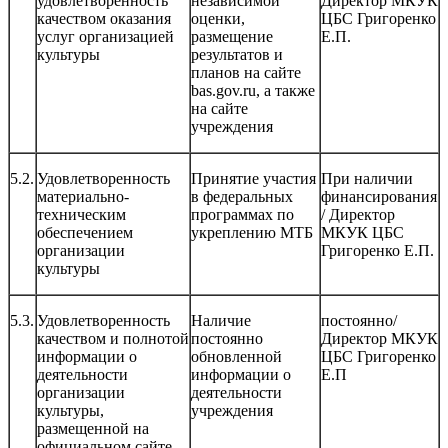
удовлетворенность
независимой
Директор МКУК
качеством оказания
оценки,
ЦБС Григоренко
услуг организацией
размещение
Е.П.
культуры
результатов и
планов на сайте
bas.gov.ru, а также
на сайте
учреждения
5.2.
Удовлетворенность
Принятие участия
При наличии
материально-
в федеральных
финансирования
техническим
программах по
/ Директор
обеспечением
укреплению МТБ
МКУК ЦБС
организации
Григоренко Е.П.
культуры
5.3.
Удовлетворенность
Наличие
постоянно/
качеством и полнотой
постоянно
Директор МКУК
информации о
обновленной
ЦБС Григоренко
деятельности
информации о
Е.П
организации
деятельности
культуры,
учреждения
размещенной на
официальном сайте