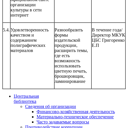
организации
культуры в сети
интернет
5.4.
Удовлетворенность
Разнообразить
В течение года/
качеством и
формы
Директор МКУК
содержанием
издательской
ЦБС Григоренко
полиграфических
продукции,
Е.П
материалов
расширить темы,
где есть
возможность
использовать
цветную печать,
брошюровщик,
ламинирование
Центральная
библиотека
Сведения об организации
Финансово-хозяйственная деятельность
Материально-техническое обеспечение
Часто задаваемые вопросы
Противодействие коррупции