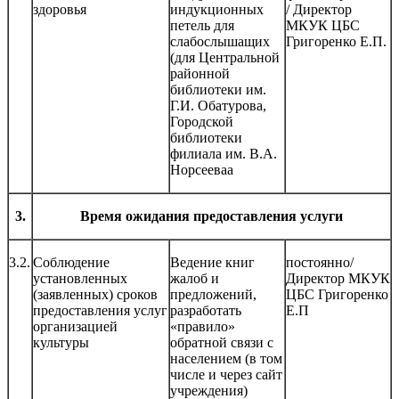
здоровья
индукционных
/ Директор
петель для
МКУК ЦБС
слабослышащих
Григоренко Е.П.
(для Центральной
районной
библиотеки им.
Г.И. Обатурова,
Городской
библиотеки
филиала им. В.А.
Норсееваа
3.
Время ожидания предоставления услуги
3.2.
Соблюдение
Ведение книг
постоянно/
установленных
жалоб и
Директор МКУК
(заявленных) сроков
предложений,
ЦБС Григоренко
предоставления услуг
разработать
Е.П
организацией
«правило»
культуры
обратной связи с
населением (в том
числе и через сайт
учреждения)