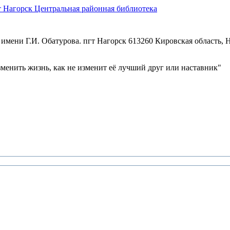
Центральная районная библиотека
имени Г.И. Обатурова. пгт Нагорск
613260 Кировская область, Н
зменить жизнь, как не изменит её лучший друг или наставник"