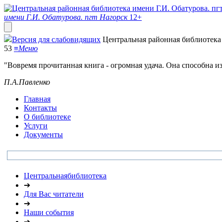
имени Г.И. Обатурова. пгт Нагорск
12+
Версия для слабовидящих
Центральная районная библиотека 
53
≡
Меню
"Вовремя прочитанная книга - огромная удача. Она способна и
П.А.Павленко
Главная
Контакты
О библиотеке
Услуги
Документы
Центральнаябиблиотека
➔
Для Вас читатели
➔
Наши события
➔