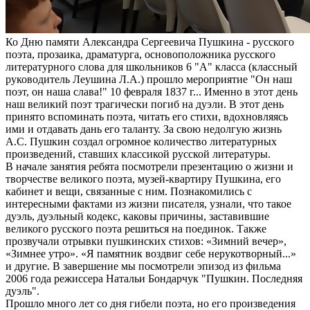
Ко Дню памяти Александра Сергеевича Пушкина - русского
поэта, прозаика, драматурга, основоположника русского
литературного слова для школьников 6 "А" класса (классный
руководитель Леушина Л.А.) прошло мероприятие "Он наш
поэт, он наша слава!" 10 февраля 1837 г... Именно в этот день
наш великий поэт трагически погиб на дуэли. В этот день
принято вспоминать поэта, читать его стихи, вдохновляясь
ими и отдавать дань его таланту. За свою недолгую жизнь
А.С. Пушкин создал огромное количество литературных
произведений, ставших классикой русской литературы.
В начале занятия ребята посмотрели презентацию о жизни и
творчестве великого поэта, музей-квартиру Пушкина, его
кабинет и вещи, связанные с ним. Познакомились с
интересными фактами из жизни писателя, узнали, что такое
дуэль, дуэльный кодекс, каковы причины, заставившие
великого русского поэта решиться на поединок. Также
прозвучали отрывки пушкинских стихов: «Зимний вечер»,
«Зимнее утро». «Я памятник воздвиг себе нерукотворный...»
и другие. В завершение мы посмотрели эпизод из фильма
2006 года режиссера Натальи Бондарчук "Пушкин. Последняя
дуэль".
Прошло много лет со дня гибели поэта, но его произведения