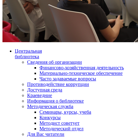
Центральная
библиотека
Сведения об организации
Финансово-хозяйственная деятельность
Материально-техническое обеспечение
Часто задаваемые вопросы
Противодействие коррупции
Доступная среда
Краеведние
Информация о библиотеке
Методическая служба
Семинары, курсы, учеба
Конкурсы
Методист советует
Методический отдел
Для Вас читатели