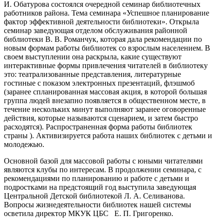
И. Обатурова состоялся очередной семинар библиотечных
работников района. Тема семинара «Успешное планирование
фактор эффективной деятельности библиотеки». Открыла
семинар заведующая отделом обслуживания районной
библиотеки В. В. Романчук, которая дала рекомендации по
новым формам работы библиотек со взрослым населением. В
своем выступлении она раскрыла, какие существуют
интерактивные формы привлечения читателей в библиотеку
это: театрализованные представления, литературные
гостиные с показом электронных презентаций, флэшмоб
(заранее спланированная массовая акция, в которой большая
группа людей внезапно появляется в общественном месте, в
течение нескольких минут выполняют заранее оговоренные
действия, которые называются сценарием, и затем быстро
расходятся). Распространенная форма работы библиотек
страны ). Активизируется работа наших библиотек с детьми и
молодежью.
Основной базой для массовой работы с юными читателями
являются клубы по интересам. В продолжении семинара, с
рекомендациями по планированию и работе с детьми и
подростками на предстоящий год выступила заведующая
Центральной Детской библиотекой Л. А. Селиванова.
Вопросы жизнедеятельности библиотек нашей системы
осветила директор МКУК ЦБС Е. П. Григоренко.