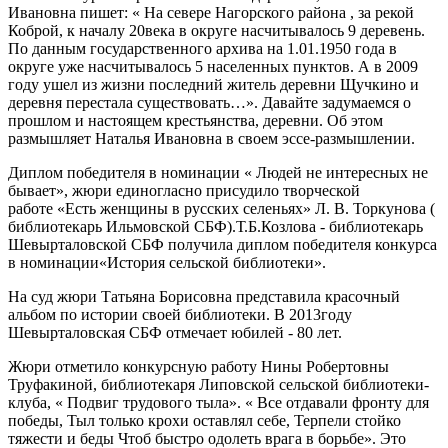
Ивановна пишет: « На севере Нагорского района , за рекой
Коброй, к началу 20века в округе насчитывалось 9 деревень.
По данным государственного архива на 1.01.1950 года в
округе уже насчитывалось 5 населенных пунктов. А в 2009
году ушел из жизни последний житель деревни Щучкино и
деревня перестала существовать…». Давайте задумаемся о
прошлом и настоящем крестьянства, деревни. Об этом
размышляет Наталья Ивановна в своем эссе-размышлении.
Диплом победителя в номинации « Людей не интересных не
бывает», жюри единогласно присудило творческой
работе «Есть женщины в русских селеньях» Л. В. Торкунова (
библиотекарь Ильмовской СБФ).Т.Б.Козлова - библиотекарь
Шевырталовской СБФ получила диплом победителя конкурса
в номинации«История сельской библиотеки».
На суд жюри Татьяна Борисовна представила красочный
альбом по истории своей библиотеки. В 2013году
Шевырталовская СБФ отмечает юбилей - 80 лет.
Жюри отметило конкурсную работу Нины Робертовны
Труфакиной, библиотекаря Липовской сельской библиотеки-
клуба, « Подвиг трудового тыла». « Все отдавали фронту для
победы, Тыл только крохи оставлял себе, Терпели стойко
тяжести и беды Чтоб быстро одолеть врага в борьбе». Это