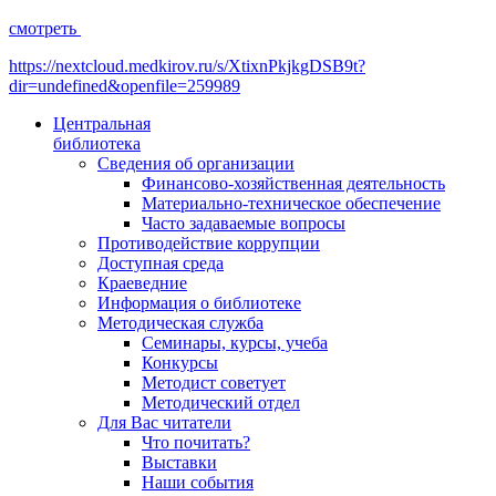
смотреть
https://nextcloud.medkirov.ru/s/XtixnPkjkgDSB9t?
dir=undefined&openfile=259989
Центральная
библиотека
Сведения об организации
Финансово-хозяйственная деятельность
Материально-техническое обеспечение
Часто задаваемые вопросы
Противодействие коррупции
Доступная среда
Краеведние
Информация о библиотеке
Методическая служба
Семинары, курсы, учеба
Конкурсы
Методист советует
Методический отдел
Для Вас читатели
Что почитать?
Выставки
Наши события