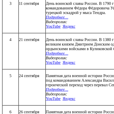
3
11 сентября
День воинской славы России. В 1790 г
командованием Фёдора Фёдоровича Уш
турецкой эскадрой у мыса Тендра.
Подробнее…
Видеоролик:
YouTube
Яндекс
4
21 сентября
День воинской славы России. В 1380 г
великим князем Дмитрием Донским од
ордынскими войсками в Куликовской 
Подробнее…
Видеоролик:
YouTube
Яндекс
5
24 сентября
Памятная дата военной истории России
под командованием Александра Васил
героический переход через перевал С
Подробнее…
Видеоролик:
YouTube
Яндекс
6
26 сентября
Памятная дата военной истории России