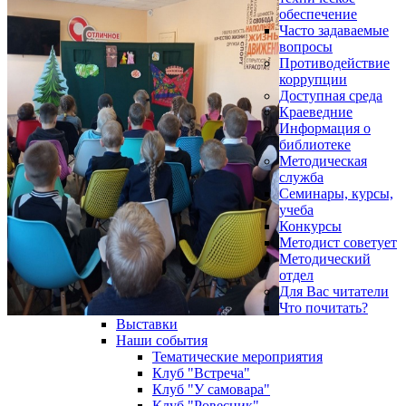
обеспечение
Часто задаваемые
вопросы
Противодействие
коррупции
Доступная среда
Краеведние
Информация о
библиотеке
Методическая
служба
Семинары, курсы,
учеба
Конкурсы
Методист советует
Методический
отдел
Для Вас читатели
Что почитать?
Выставки
Наши события
Тематические мероприятия
Клуб "Встреча"
Клуб "У самовара"
Клуб "Ровесник"