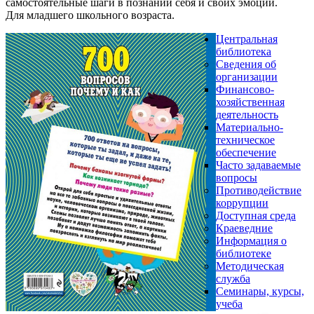
самостоятельные шаги в познании себя и своих эмоций.
Для младшего школьного возраста.
Центральная
библиотека
Сведения об
организации
Финансово-
хозяйственная
деятельность
Материально-
техническое
обеспечение
Часто задаваемые
вопросы
Противодействие
коррупции
Доступная среда
Краеведние
Информация о
библиотеке
Методическая
служба
Семинары, курсы,
учеба