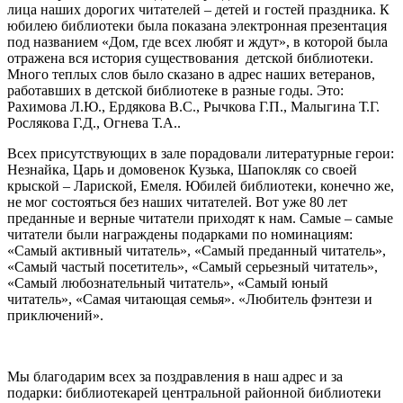
лица наших дорогих читателей – детей и гостей праздника. К
юбилею библиотеки была показана электронная презентация
под названием «Дом, где всех любят и ждут», в которой была
отражена вся история существования детской библиотеки.
Много теплых слов было сказано в адрес наших ветеранов,
работавших в детской библиотеке в разные годы. Это:
Рахимова Л.Ю., Ердякова В.С., Рычкова Г.П., Малыгина Т.Г.
Рослякова Г.Д., Огнева Т.А..
Всех присутствующих в зале порадовали литературные герои:
Незнайка, Царь и домовенок Кузька, Шапокляк со своей
крыской – Лариской, Емеля. Юбилей библиотеки, конечно же,
не мог состояться без наших читателей. Вот уже 80 лет
преданные и верные читатели приходят к нам. Самые – самые
читатели были награждены подарками по номинациям:
«Самый активный читатель», «Самый преданный читатель»,
«Самый частый посетитель», «Самый серьезный читатель»,
«Самый любознательный читатель», «Самый юный
читатель», «Самая читающая семья». «Любитель фэнтези и
приключений».
Мы благодарим всех за поздравления в наш адрес и за
подарки: библиотекарей центральной районной библиотеки