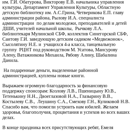
им. Г.И. Обатурова, Викторову Е.В. начальника управления
культуры, Департамент Управления Культуры, Областную
детскую библиотеку им. А.С.Грина, Четверикова Е.П. главу
администрации района, Рылову И.А. специалиста
администрации по делам молодежи, преподавателей и детей
ДШИ, учителей начальной школы, Рычкову Л.А.
библиотекаря Мулинской СБФ, коллектив Синегорской СБФ,
Саитову Г.И. заведующую детским садиком «Медвежонок»,
Сысолятину Н.Е. и учащихся 4-а класса, танцевальную
группу РЦНТ под руководством М. Усатова, Мансурову
Алену, Ватажникова Михаила, Рябову Алину, Шабалина
Данила.
На подаренные деньги, выделенные районной
администрацией, куплены новые книги.
Выражаем огромную благодарность за финансовую
поддержку спонсорам: Козлову Л.В., Пшеницыну Ю.В.,
Тетенькину Н.Н., Двоеглазовой Н.А., Глазырину В.В.,
Костылеву С.В., Леушину С.А., Смехову Г.Н., Куликовой Н.В.
Спасибо вам, что помогли устроить нам юбилей. Желаем
здоровья, благополучия, процветания и успехов во всех ваших
делах.
В конце праздника всех присутствующих ребят, Емеля