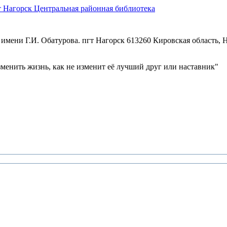
Центральная районная библиотека
имени Г.И. Обатурова. пгт Нагорск
613260 Кировская область, Н
зменить жизнь, как не изменит её лучший друг или наставник"