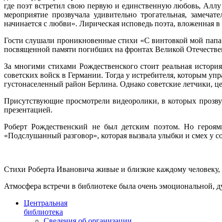
где поэт встретил свою первую и единственную любовь, Аллу 
мероприятие прозвучала удивительно трогательная, замеча
начинается с любви». Лирическая исповедь поэта, вложенная в
Гости слушали проникновенные стихи «С винтовкой мой папа
посвященной памяти погибших на фронтах Великой Отечествен
За многими стихами Рождественского стоит реальная история
советских войск в Германии. Тогда у истребителя, которым уп
густонаселенный район Берлина. Однако советские летчики, це
Присутствующие просмотрели видеоролики, в которых прозву
презентацией.
Роберт Рождественский не был детским поэтом. Но героями
«Подслушанный разговор», которая вызвала улыбки и смех у с
Стихи Роберта Ивановича живые и близкие каждому человеку, н
Атмосфера встречи в библиотеке была очень эмоциональной, ду
Центральная
библиотека
Сведения об организации