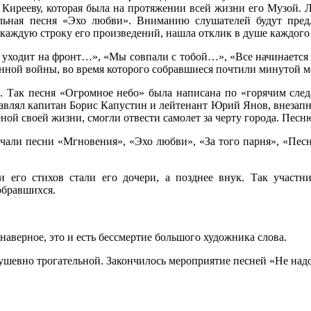
Кирееву, которая была на протяжении всей жизни его Музой. Л
тельная песня «Эхо любви». Вниманию слушателей будут пре
 каждую строку его произведений, нашла отклик в душе каждого
 уходит на фронт…», «Мы совпали с тобой…», «Все начинается 
ной войны, во время которого собравшиеся почтили минутой м
. Так песня «Огромное небо» была написана по «горячим след
равлял капитан Борис Капустин и лейтенант Юрий Янов, внезапно
ной своей жизни, смогли отвести самолет за черту города. Песн
чали песни «Мгновения», «Эхо любви», «За того парня», «Песн
 его стихов стали его дочери, а позднее внук. Так участн
обравшихся.
аверное, это и есть бессмертие большого художника слова.
шевно трогательной. Закончилось мероприятие песней «Не надо 