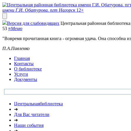
имени Г.И. Обатурова. пгт Нагорск
12+
Версия для слабовидящих
Центральная районная библиотека 
53
≡
Меню
"Вовремя прочитанная книга - огромная удача. Она способна и
П.А.Павленко
Главная
Контакты
О библиотеке
Услуги
Документы
Центральнаябиблиотека
➔
Для Вас читатели
➔
Наши события
➔