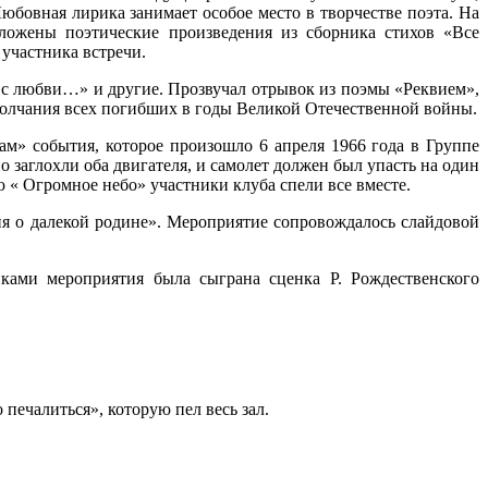
юбовная лирика занимает особое место в творчестве поэта. На
дложены поэтические произведения из сборника стихов «Все
 участника встречи.
с любви…» и другие. Прозвучал отрывок из поэмы «Реквием»,
олчания всех погибших в годы Великой Отечественной войны.
ам» события, которое произошло 6 апреля 1966 года в Группе
 заглохли оба двигателя, и самолет должен был упасть на один
ю « Огромное небо» участники клуба спели все вместе.
я о далекой родине». Мероприятие сопровождалось слайдовой
иками мероприятия была сыграна сценка Р. Рождественского
печалиться», которую пел весь зал.