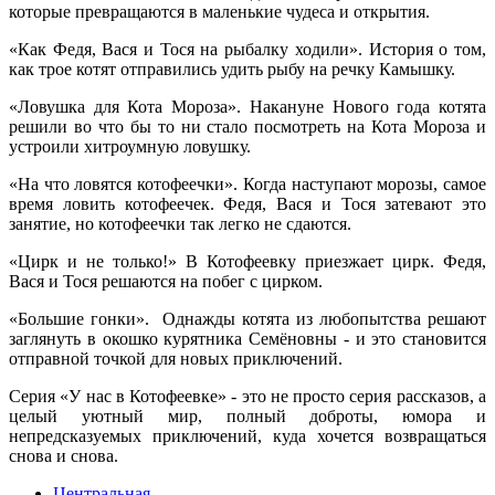
которые превращаются в маленькие чудеса и открытия.
«Как Федя, Вася и Тося на рыбалку ходили». История о том,
как трое котят отправились удить рыбу на речку Камышку.
«Ловушка для Кота Мороза». Накануне Нового года котята
решили во что бы то ни стало посмотреть на Кота Мороза и
устроили хитроумную ловушку.
«На что ловятся котофеечки». Когда наступают морозы, самое
время ловить котофеечек. Федя, Вася и Тося затевают это
занятие, но котофеечки так легко не сдаются.
«Цирк и не только!» В Котофеевку приезжает цирк. Федя,
Вася и Тося решаются на побег с цирком.
«Большие гонки». Однажды котята из любопытства решают
заглянуть в окошко курятника Семёновны - и это становится
отправной точкой для новых приключений.
Серия «У нас в Котофеевке» - это не просто серия рассказов, а
целый уютный мир, полный доброты, юмора и
непредсказуемых приключений, куда хочется возвращаться
снова и снова.
Центральная