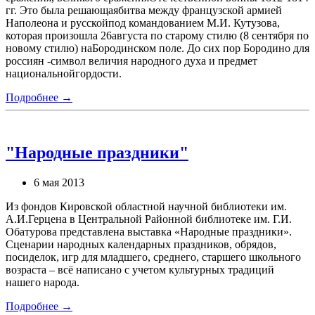
гг. Это была решающаябитва между французской армией
Наполеона и русскойпод командованием М.И. Кутузова,
которая произошла 26августа по старому стилю (8 сентября по
новому стилю) наБородинском поле. До сих пор Бородино для
россиян -символ величия народного духа и предмет
национальнойгордости.
Подробнее →
"Народные праздники"
6 мая 2013
Из фондов Кировской областной научной библиотеки им.
А.И.Герцена в Центральной Районной библиотеке им. Г.И.
Обатурова представлена выставка «Народные праздники».
Сценарии народных календарных праздников, обрядов,
посиделок, игр для младшего, среднего, старшего школьного
возраста – всё написано с учетом культурных традиций
нашего народа.
Подробнее →