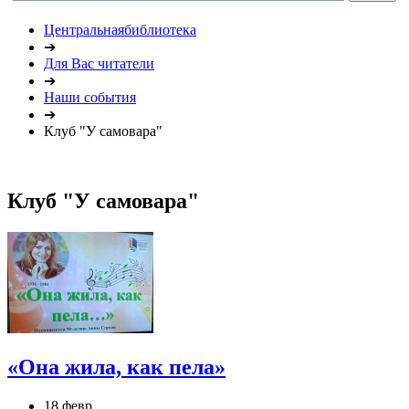
Центральнаябиблиотека
➔
Для Вас читатели
➔
Наши события
➔
Клуб "У самовара"
Клуб "У самовара"
«Она жила, как пела»
18 февр